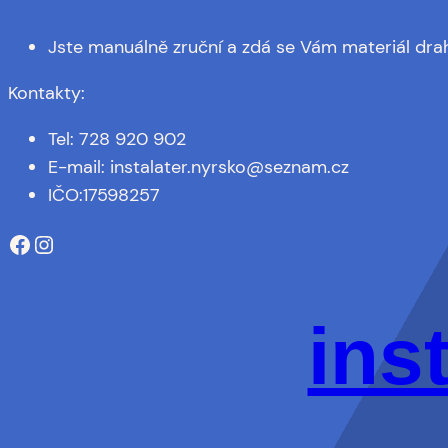
Jste manuálně zruční a zdá se Vám materiál drah
Kontakty:
Tel: 728 920 902
E-mail: instalater.nyrsko@seznam.cz
IČO:17598257
https://www.facebook.com/profile.php?id=100081934845051&sk=about
Instagram
ins