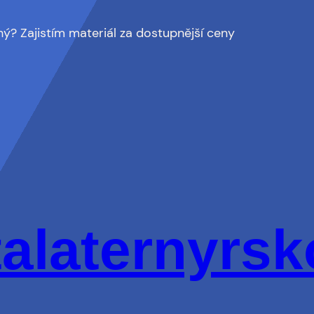
ý? Zajistím materiál za dostupnější ceny
talaternyrsk