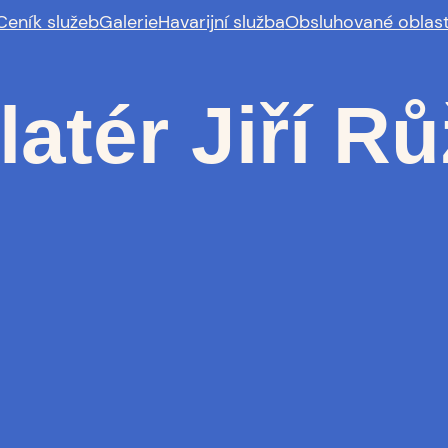
Ceník služeb
Galerie
Havarijní služba
Obsluhované oblast
latér Jiří R