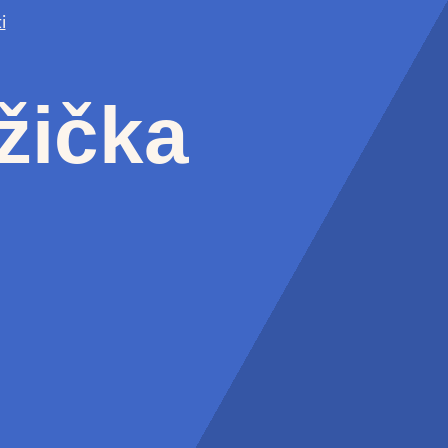
i
ůžička